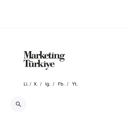
Li.
/
X.
/
Ig.
/
Fb.
/
Yt.