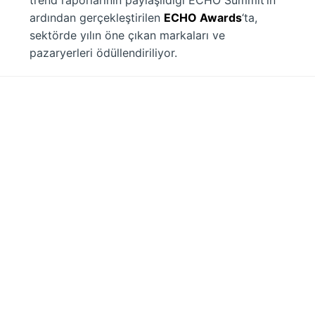
ardından gerçekleştirilen
ECHO Awards
‘ta,
sektörde yılın öne çıkan markaları ve
pazaryerleri ödüllendiriliyor.
Li.
/
X.
/
Ig.
/
Fb.
/
Yt.
Rota Yayın Yapım Tanıtım Ticaret Limited
Şirketi
Esentepe Mah. Kore Şehitleri Cad.
No: 7, Yegane
Apt.
Kat: 2, Daire: 4, Şişli/İstanbul