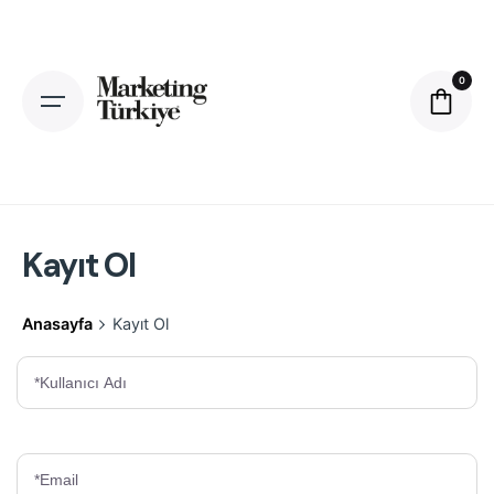
Skip
to
content
0
Kayıt Ol
Anasayfa
Kayıt Ol