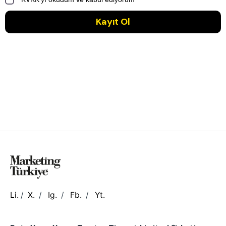
Li.
/
X.
/
Ig.
/
Fb.
/
Yt.