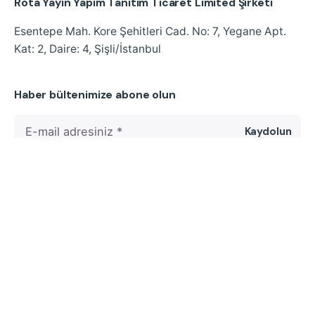
Rota Yayın Yapım Tanıtım Ticaret Limited Şirketi
Esentepe Mah. Kore Şehitleri Cad.
No: 7, Yegane Apt.
Kat: 2, Daire: 4, Şişli/İstanbul
Haber bültenimize abone olun
Kaydolun
KVKK kapsamında
bilgilendirme metnini
ve
açık rıza
beyanını
okudum ve anladım. Kişisel verilerimin metinlerde
belirtilen şekillerde işlenmesini onaylıyorum ve izin veriyorum.
© 2024
Rota Yayınları
. Tüm hakları saklıdır.
Mesafeli Satış Sözleşmesi
|
Gizlilik ve Çerez Politikası
|
KVKK Açık Rıza Beyanı